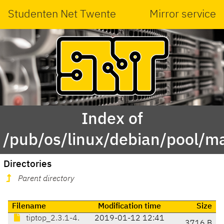
Studenten Net Twente
Mirror service
Index of
/pub/os/linux/debian/pool/ma
Directories
Parent directory
Filename
Modification time
Size
tiptop_2.3.1-4.
2019-01-12 12:41
3716 B