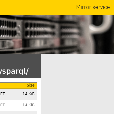
Mirror service
ysparql/
Size
CET
14 KiB
CET
14 KiB