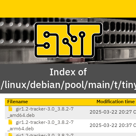
Index of
/linux/debian/pool/main/t/tin
Filename
Modification time
gir1.2-tracker-3.0_3.8.2-7
2025-03-22 20:27 
_amd64.deb
gir1.2-tracker-3.0_3.8.2-7
2025-03-22 20:37 
_arm64.deb