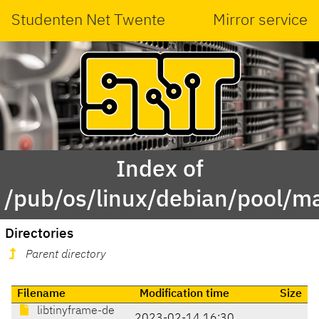
Studenten Net Twente
Mirror service
Index of
/pub/os/linux/debian/pool/ma
Directories
Parent directory
Filename
Modification time
Size
libtinyframe-de
2023-02-14 16:30