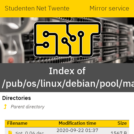
Studenten Net Twente
Mirror service
Index of
/pub/os/linux/debian/pool/ma
Directories
Parent directory
Filename
Modification time
Size
2020-09-22 01:37
tint_0.06.dsc
1567 B