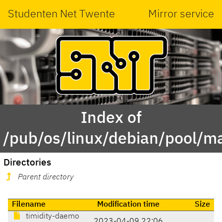
Studenten Net Twente
Mirror service
Index of
/pub/os/linux/debian/pool/mai
Directories
Parent directory
Filename
Modification time
Size
timidity-daemo
2023-04-09 22:06