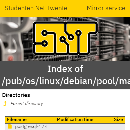
Studenten Net Twente
Mirror service
Index of
/pub/os/linux/debian/pool/ma
Directories
Parent directory
Filename
Modification time
Size
postgresql-17-t