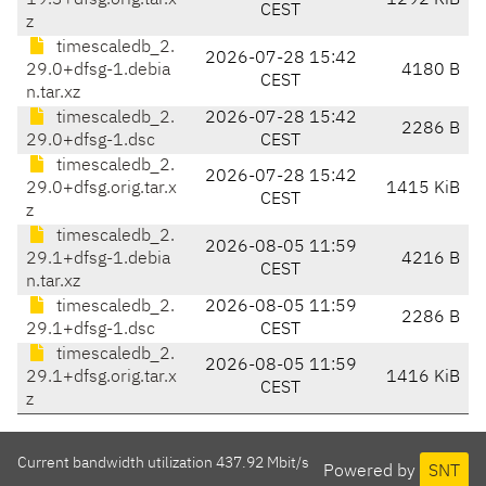
19.3+dfsg.orig.tar.x
1292 KiB
CEST
z
timescaledb_2.
2026-07-28 15:42
29.0+dfsg-1.debia
4180 B
CEST
n.tar.xz
timescaledb_2.
2026-07-28 15:42
2286 B
29.0+dfsg-1.dsc
CEST
timescaledb_2.
2026-07-28 15:42
29.0+dfsg.orig.tar.x
1415 KiB
CEST
z
timescaledb_2.
2026-08-05 11:59
29.1+dfsg-1.debia
4216 B
CEST
n.tar.xz
timescaledb_2.
2026-08-05 11:59
2286 B
29.1+dfsg-1.dsc
CEST
timescaledb_2.
2026-08-05 11:59
29.1+dfsg.orig.tar.x
1416 KiB
CEST
z
Current bandwidth utilization 437.92 Mbit/s
Powered by
SNT