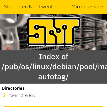
Studenten Net Twente
Mirror service
Index of
/pub/os/linux/debian/pool/mai
autotag/
Directories
Parent directory