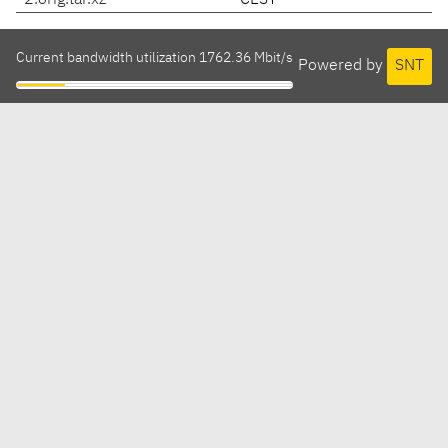
2.orig.tar.xz
CEST
Current bandwidth utilization 1762.36 Mbit/s
Powered by
SNT