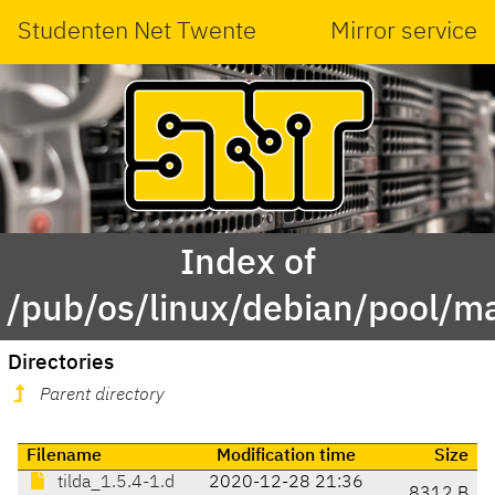
Studenten Net Twente
Mirror service
Index of
/pub/os/linux/debian/pool/ma
Directories
Parent directory
Filename
Modification time
Size
tilda_1.5.4-1.d
2020-12-28 21:36
8312 B