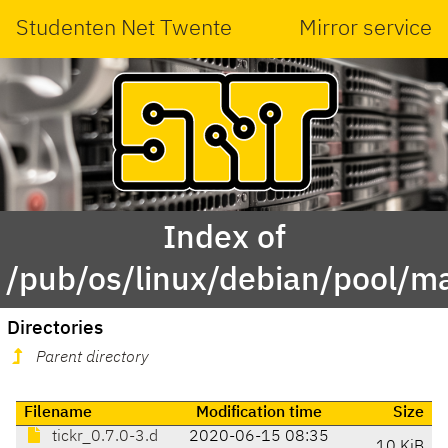
Studenten Net Twente
Mirror service
Index of
/pub/os/linux/debian/pool/mai
Directories
Parent directory
Filename
Modification time
Size
tickr_0.7.0-3.d
2020-06-15 08:35
10 KiB