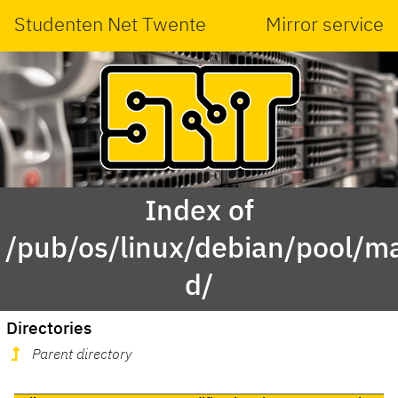
Studenten Net Twente
Mirror service
Index of
/pub/os/linux/debian/pool/m
d/
Directories
Parent directory