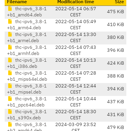
Filename
Modification time
Size
thc-ipv6_3.8-1
2022-05-14 06:57
475 KiB
+b1_amd64.deb
CEST
thc-ipv6_3.8-1
2022-05-14 05:49
410 KiB
+b1_arm64.deb
CEST
thc-ipv6_3.8-1
2022-05-14 13:30
380 KiB
+b1_armel.deb
CEST
thc-ipv6_3.8-1
2022-05-14 07:43
396 KiB
+b1_armhf.deb
CEST
thc-ipv6_3.8-1
2022-05-14 10:13
424 KiB
+b1_i386.deb
CEST
thc-ipv6_3.8-1
2022-05-14 07:28
388 KiB
+b1_mips64el.deb
CEST
thc-ipv6_3.8-1
2022-05-14 12:44
394 KiB
+b1_mipsel.deb
CEST
thc-ipv6_3.8-1
2022-05-14 10:44
437 KiB
+b1_ppc64el.deb
CEST
thc-ipv6_3.8-1
2022-05-14 18:30
431 KiB
+b1_s390x.deb
CEST
thc-ipv6_3.8-1
2024-03-09 23:52
479 KiB