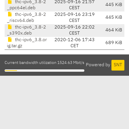
thc-ipv6_3.8-2
2025-09-16 21:57
445 KiB
_ppc64el.deb
CEST
thc-ipv6_3.8-2
2025-09-16 23:19
445 KiB
_riscv64.deb
CEST
thc-ipv6_3.8-2
2025-09-16 22:02
464 KiB
_s390x.deb
CEST
thc-ipv6_3.8.or
2020-12-06 17:43
689 KiB
ig.tar.gz
CET
Current bandwidth utilization 1524.63 Mbit/s
Powered by
SNT