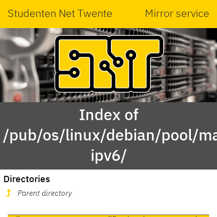
Studenten Net Twente
Mirror service
Index of
/pub/os/linux/debian/pool/ma
ipv6/
Directories
Parent directory