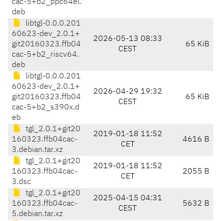
cac-5+b2_ppc64el.
deb
libtgl-0.0.0.201
60623-dev_2.0.1+
2026-05-13 08:33
git20160323.ffb04
65 KiB
CEST
cac-5+b2_riscv64.
deb
libtgl-0.0.0.201
60623-dev_2.0.1+
2026-04-29 19:32
git20160323.ffb04
65 KiB
CEST
cac-5+b2_s390x.d
eb
tgl_2.0.1+git20
2019-01-18 11:52
160323.ffb04cac-
4616 B
CET
3.debian.tar.xz
tgl_2.0.1+git20
2019-01-18 11:52
160323.ffb04cac-
2055 B
CET
3.dsc
tgl_2.0.1+git20
2025-04-15 04:31
160323.ffb04cac-
5632 B
CEST
5.debian.tar.xz