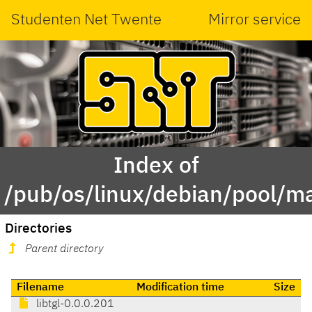
Studenten Net Twente
Mirror service
Index of
/pub/os/linux/debian/pool/ma
Directories
Parent directory
Filename
Modification time
Size
libtgl-0.0.0.201