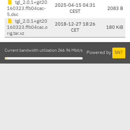
tgl_2.0.1+git20
2025-04-15 04:31
160323.ffb04cac-
2083 B
CEST
5.dsc
tgl_2.0.1+git20
2018-12-27 18:26
160323.ffb04cac.o
180 KiB
CET
rig.tar.xz
Current bandwidth utilization 266.96 Mbit/s
Powered by
SNT