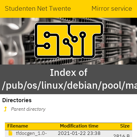
Studenten Net Twente
Mirror service
Index of
/pub/os/linux/debian/pool/ma
Directories
Parent directory
Filename
Modification time
Size
tfdocgen_1.0-
2021-01-22 23:38
2816 B