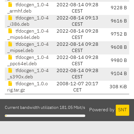
tfdocgen_1.0-4
2022-08-14 09:28
9228 B
_armhf.deb
CEST
tfdocgen_1.0-4
2022-08-14 09:13
9616 B
_i386.deb
CEST
tfdocgen_1.0-4
2022-08-14 09:28
9752 B
_mips64el.deb
CEST
tfdocgen_1.0-4
2022-08-14 09:28
9608 B
_mipsel.deb
CEST
tfdocgen_1.0-4
2022-08-14 09:28
9980 B
_ppc64el.deb
CEST
tfdocgen_1.0-4
2022-08-14 09:28
9104 B
_s390x.deb
CEST
tfdocgen_1.0.o
2008-12-07 20:17
308 KiB
rig.tar.gz
CET
Current bandwidth utilization 181.05 Mbit/s
Powered by
SNT