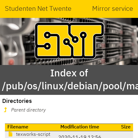
Studenten Net Twente
Mirror service
Index of
/pub/os/linux/debian/pool/m
Directories
Parent directory
Filename
Modification time
Size
texworks-script
2020-11-19 12:56