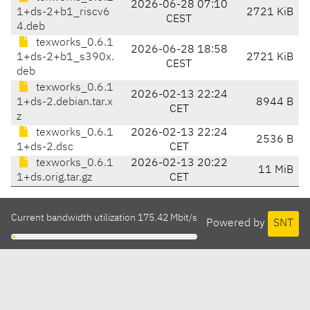
2026-06-28 07:10
1+ds-2+b1_riscv6
2721 KiB
CEST
4.deb
texworks_0.6.1
2026-06-28 18:58
1+ds-2+b1_s390x.
2721 KiB
CEST
deb
texworks_0.6.1
2026-02-13 22:24
1+ds-2.debian.tar.x
8944 B
CET
z
texworks_0.6.1
2026-02-13 22:24
2536 B
1+ds-2.dsc
CET
texworks_0.6.1
2026-02-13 20:22
11 MiB
1+ds.orig.tar.gz
CET
Current bandwidth utilization 175.42 Mbit/s
Powered by
SNT