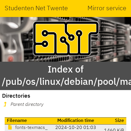
Studenten Net Twente
Mirror service
Index of
/pub/os/linux/debian/pool/m
Directories
Parent directory
Filename
Modification time
Size
fonts-texmacs_
2024-10-20 01:03
1460 KiB