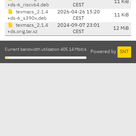
11 KiB
+ds-6_riscv64.deb
CEST
texmacs_2.1.4
2026-04-26 15:20
11 KiB
+ds-6_s390x.deb
CEST
texmacs_2.1.4
2024-09-07 23:01
12 MiB
+ds.orig.tar.xz
CEST
Current bandwidth utilization 405.14 Mbit/s
Powered by
SNT