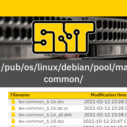
 /pub/os/linux/debian/pool/ma
common/
Filename
Modification time
tex-common_6.16.dsc
2021-02-12 23:28 
tex-common_6.16.tar.xz
2021-02-12 23:28 
tex-common_6.16_all.deb
2021-02-12 23:38 
tex-common_6.18.dsc
2022-10-12 23:47 C