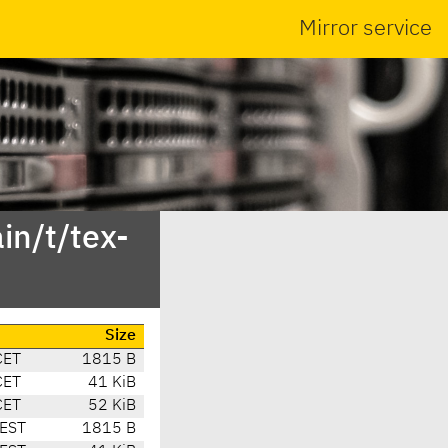
Mirror service
in/t/tex-
Size
CET
1815 B
CET
41 KiB
CET
52 KiB
EST
1815 B