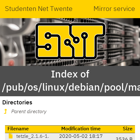
Studenten Net Twente
Mirror service
Index of
/pub/os/linux/debian/pool/ma
Directories
Parent directory
Filename
Modification time
Size
tetzle_2.1.6-1.
2020-05-02 18:17
3536 B