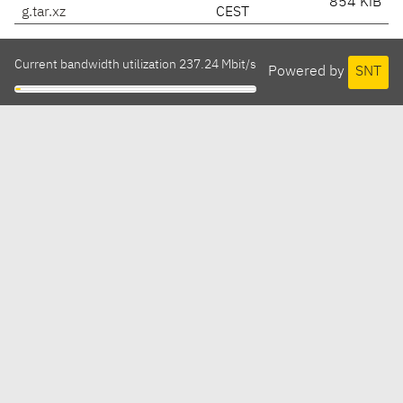
854 KiB
g.tar.xz
CEST
Current bandwidth utilization 237.24 Mbit/s
Powered by
SNT