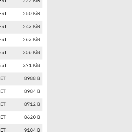
EST
222 KiB
EST
250 KiB
EST
243 KiB
EST
263 KiB
EST
256 KiB
EST
271 KiB
CET
8988 B
CET
8984 B
CET
8712 B
CET
8620 B
CET
9184 B