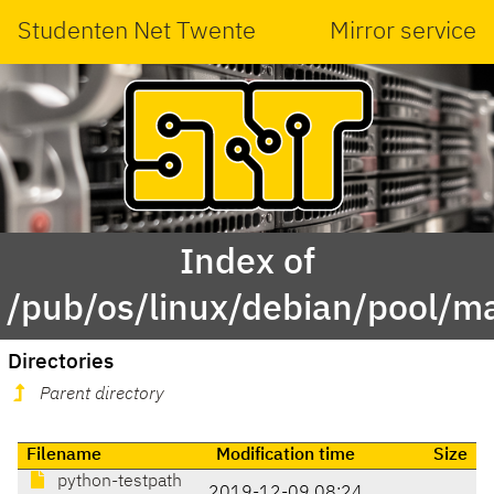
Studenten Net Twente
Mirror service
Index of
/pub/os/linux/debian/pool/ma
Directories
Parent directory
Filename
Modification time
Size
python-testpath
2019-12-09 08:24