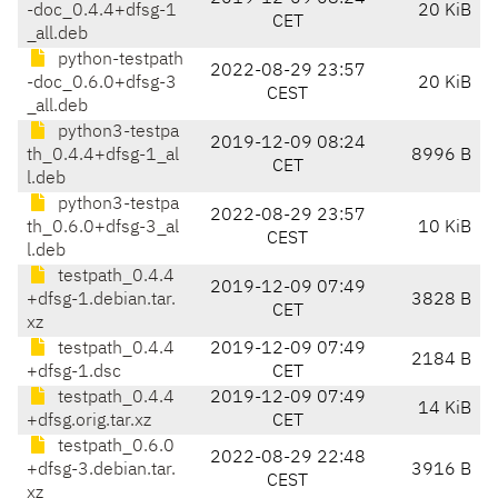
-doc_0.4.4+dfsg-1
20 KiB
CET
_all.deb
python-testpath
2022-08-29 23:57
-doc_0.6.0+dfsg-3
20 KiB
CEST
_all.deb
python3-testpa
2019-12-09 08:24
th_0.4.4+dfsg-1_al
8996 B
CET
l.deb
python3-testpa
2022-08-29 23:57
th_0.6.0+dfsg-3_al
10 KiB
CEST
l.deb
testpath_0.4.4
2019-12-09 07:49
+dfsg-1.debian.tar.
3828 B
CET
xz
testpath_0.4.4
2019-12-09 07:49
2184 B
+dfsg-1.dsc
CET
testpath_0.4.4
2019-12-09 07:49
14 KiB
+dfsg.orig.tar.xz
CET
testpath_0.6.0
2022-08-29 22:48
+dfsg-3.debian.tar.
3916 B
CEST
xz