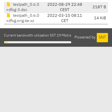
testpath_0.6.0
2022-08-29 22:48
2187 B
+dfsg-3.dsc
CEST
testpath_0.6.0
2022-03-10 08:11
14 KiB
+dfsg.orig.tar.xz
CET
Current bandwidth utilization 557.19 Mbit/s
Powered by
SNT