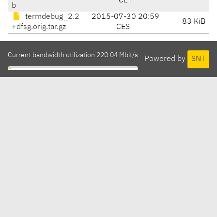
CET
b
termdebug_2.2
2015-07-30 20:59
83 KiB
+dfsg.orig.tar.gz
CEST
Current bandwidth utilization 220.04 Mbit/s
Powered by
SNT