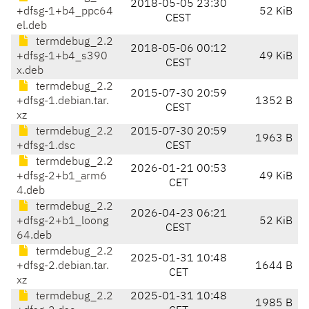
2018-05-05 23:30
+dfsg-1+b4_ppc64
52 KiB
CEST
el.deb
termdebug_2.2
2018-05-06 00:12
+dfsg-1+b4_s390
49 KiB
CEST
x.deb
termdebug_2.2
2015-07-30 20:59
+dfsg-1.debian.tar.
1352 B
CEST
xz
termdebug_2.2
2015-07-30 20:59
1963 B
+dfsg-1.dsc
CEST
termdebug_2.2
2026-01-21 00:53
+dfsg-2+b1_arm6
49 KiB
CET
4.deb
termdebug_2.2
2026-04-23 06:21
+dfsg-2+b1_loong
52 KiB
CEST
64.deb
termdebug_2.2
2025-01-31 10:48
+dfsg-2.debian.tar.
1644 B
CET
xz
termdebug_2.2
2025-01-31 10:48
1985 B