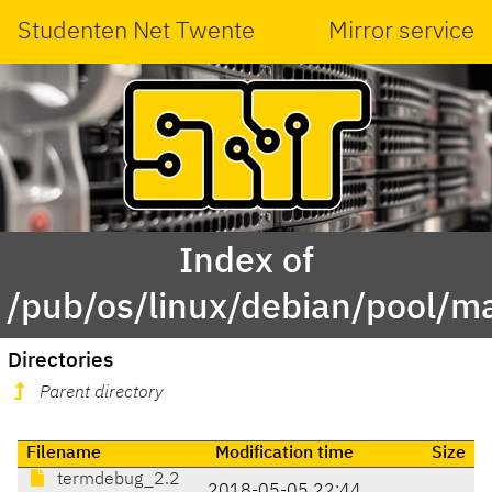
Studenten Net Twente
Mirror service
Index of
/pub/os/linux/debian/pool/m
Directories
Parent directory
Filename
Modification time
Size
termdebug_2.2
2018-05-05 22:44