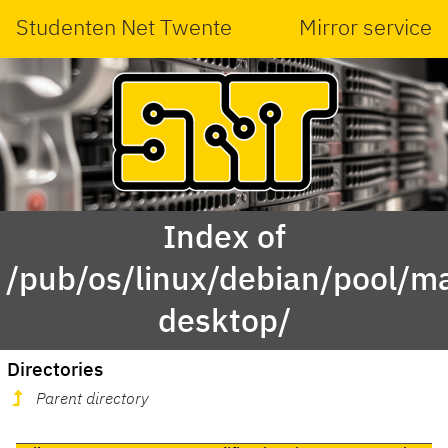
Studenten Net Twente
Mirror service
Index of
/pub/os/linux/debian/pool/ma
desktop/
Directories
Parent directory