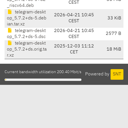
CEST
_riscv64.deb
telegram-deskt
2026-04-21 10:45
op_5.7.2+ds-5.deb
33 KiB
CEST
ian.tar.xz
telegram-deskt
2026-04-21 10:45
2577 B
op_5.7.2+ds-5.dsc
CEST
telegram-deskt
2025-12-03 11:12
op_5.7.2+ds.orig.ta
18 MiB
CET
r.xz
Current bandwidth utilization 200.40 Mbit/s
Powered by
SNT