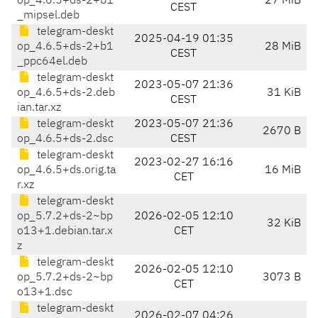
op_4.6.5+ds-2+b1
27 MiB
CEST
_mipsel.deb
telegram-deskt
2025-04-19 01:35
op_4.6.5+ds-2+b1
28 MiB
CEST
_ppc64el.deb
telegram-deskt
2023-05-07 21:36
op_4.6.5+ds-2.deb
31 KiB
CEST
ian.tar.xz
telegram-deskt
2023-05-07 21:36
2670 B
op_4.6.5+ds-2.dsc
CEST
telegram-deskt
2023-02-27 16:16
op_4.6.5+ds.orig.ta
16 MiB
CET
r.xz
telegram-deskt
op_5.7.2+ds-2~bp
2026-02-05 12:10
32 KiB
o13+1.debian.tar.x
CET
z
telegram-deskt
2026-02-05 12:10
op_5.7.2+ds-2~bp
3073 B
CET
o13+1.dsc
telegram-deskt
2026-02-07 04:26