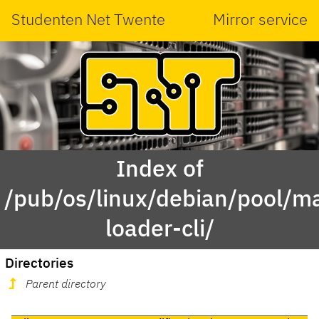
Studenten Net Twente
Mirror service
Index of
/pub/os/linux/debian/pool/ma
loader-cli/
Directories
Parent directory