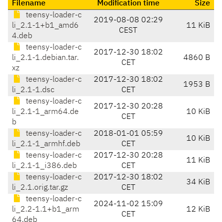
Filename
Modification time
Size
teensy-loader-c
2019-08-08 02:29
li_2.1-1+b1_amd6
11 KiB
CEST
4.deb
teensy-loader-c
2017-12-30 18:02
li_2.1-1.debian.tar.
4860 B
CET
xz
teensy-loader-c
2017-12-30 18:02
1953 B
li_2.1-1.dsc
CET
teensy-loader-c
2017-12-30 20:28
li_2.1-1_arm64.de
10 KiB
CET
b
teensy-loader-c
2018-01-01 05:59
10 KiB
li_2.1-1_armhf.deb
CET
teensy-loader-c
2017-12-30 20:28
11 KiB
li_2.1-1_i386.deb
CET
teensy-loader-c
2017-12-30 18:02
34 KiB
li_2.1.orig.tar.gz
CET
teensy-loader-c
2024-11-02 15:09
li_2.2-1.1+b1_arm
12 KiB
CET
64.deb