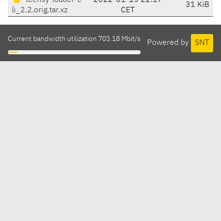
teensy-loader-c
2022-01-15 22:17
31 KiB
li_2.2.orig.tar.xz
CET
Current bandwidth utilization 703.18 Mbit/s
Powered by
SNT