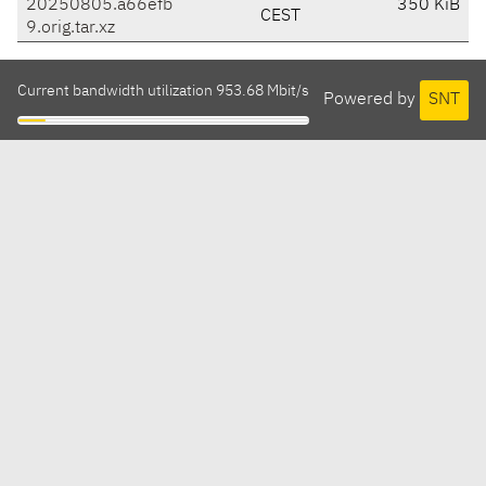
20250805.a66efb
350 KiB
CEST
9.orig.tar.xz
Current bandwidth utilization 953.68 Mbit/s
Powered by
SNT