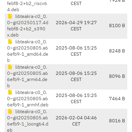
7924 B
febf8-2+b2_riscv6
CEST
4.deb
libteakra-c0_0.
0~git20250117.4d
2026-04-29 19:27
8100 B
febf8-2+b2_s390
CEST
x.deb
libteakra-c0_0.
0~git20250805.a6
2025-08-06 15:25
8248 B
6efb9-1_amd64.de
CEST
b
libteakra-c0_0.
0~git20250805.a6
2025-08-06 15:25
8096 B
6efb9-1_arm64.de
CEST
b
libteakra-c0_0.
2025-08-06 15:25
0~git20250805.a6
7464 B
CEST
6efb9-1_armhf.deb
libteakra-c0_0.
0~git20250805.a6
2026-02-04 04:46
8016 B
6efb9-1_loong64.d
CET
eb