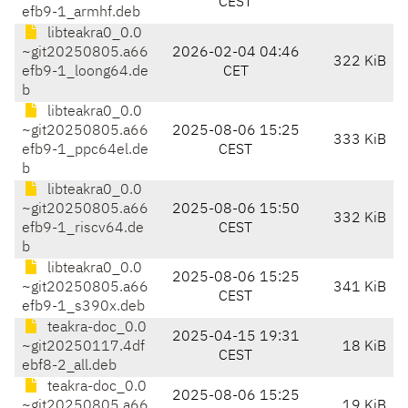
CEST
efb9-1_armhf.deb
libteakra0_0.0
~git20250805.a66
2026-02-04 04:46
322 KiB
efb9-1_loong64.de
CET
b
libteakra0_0.0
~git20250805.a66
2025-08-06 15:25
333 KiB
efb9-1_ppc64el.de
CEST
b
libteakra0_0.0
~git20250805.a66
2025-08-06 15:50
332 KiB
efb9-1_riscv64.de
CEST
b
libteakra0_0.0
2025-08-06 15:25
~git20250805.a66
341 KiB
CEST
efb9-1_s390x.deb
teakra-doc_0.0
2025-04-15 19:31
~git20250117.4df
18 KiB
CEST
ebf8-2_all.deb
teakra-doc_0.0
2025-08-06 15:25
~git20250805.a66
19 KiB