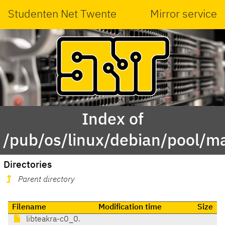
Studenten Net Twente
Mirror service
Index of
/pub/os/linux/debian/pool/ma
Directories
Parent directory
Filename
Modification time
Size
libteakra-c0_0.