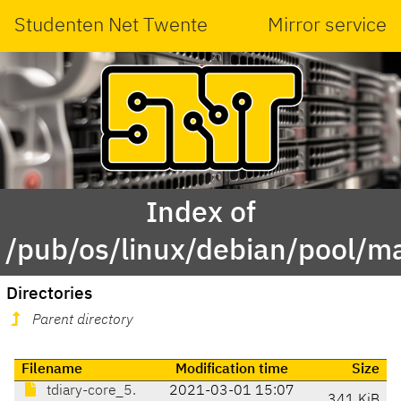
Studenten Net Twente
Mirror service
Index of
/pub/os/linux/debian/pool/ma
Directories
Parent directory
Filename
Modification time
Size
tdiary-core_5.
2021-03-01 15:07
341 KiB