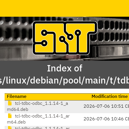
Index of
s/linux/debian/pool/main/t/td
Filename
Modification time
tcl-tdbc-odbc_1.1.14-1_a
2026-07-06 10:51 C
md64.deb
tcl-tdbc-odbc_1.1.14-1_ar
2026-07-06 10:46 C
m64.deb