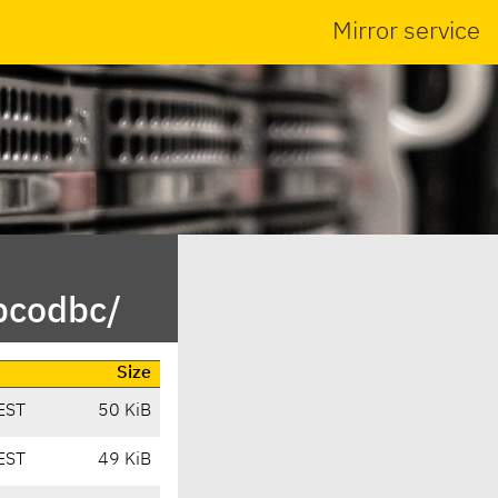
Mirror service
bcodbc/
Size
EST
50 KiB
EST
49 KiB