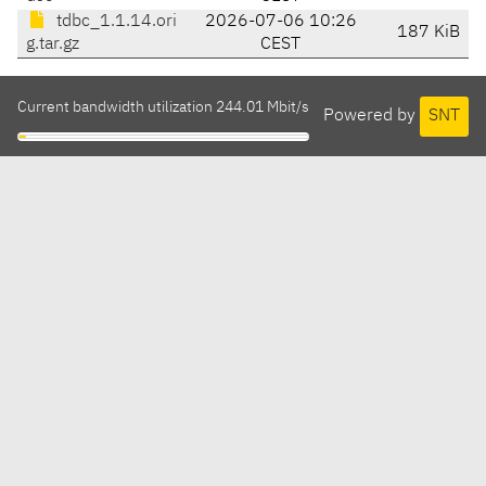
tdbc_1.1.14.ori
2026-07-06 10:26
187 KiB
g.tar.gz
CEST
Current bandwidth utilization 244.01 Mbit/s
Powered by
SNT