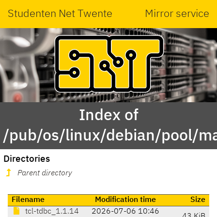
Studenten Net Twente
Mirror service
Index of
/pub/os/linux/debian/pool/ma
Directories
Parent directory
Filename
Modification time
Size
tcl-tdbc_1.1.14
2026-07-06 10:46
43 KiB