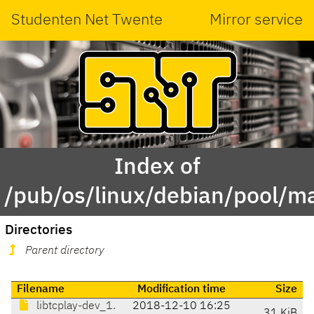
Studenten Net Twente
Mirror service
Index of
/pub/os/linux/debian/pool/ma
Directories
Parent directory
Filename
Modification time
Size
libtcplay-dev_1.
2018-12-10 16:25
31 KiB