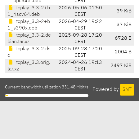
1_ppc64el.deb
CEST
tcplay_3.3-2+b
2026-05-06 01:50
39 KiB
1_riscv64.deb
CEST
tcplay_3.3-2+b
2026-04-29 19:22
37 KiB
1_s390x.deb
CEST
tcplay_3.3-2.de
2025-09-28 17:20
6728 B
bian.tar.xz
CEST
tcplay_3.3-2.ds
2025-09-28 17:20
2004 B
c
CEST
tcplay_3.3.orig.
2024-04-26 19:13
2497 KiB
tar.xz
CEST
Current bandwidth utilization 331.48 Mbit/s
Powered by
SNT