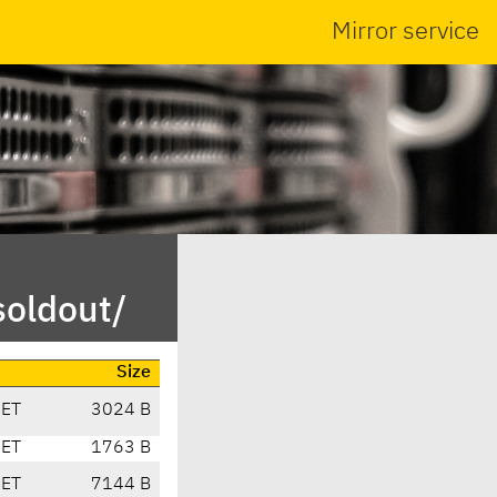
Mirror service
soldout/
Size
CET
3024 B
CET
1763 B
CET
7144 B