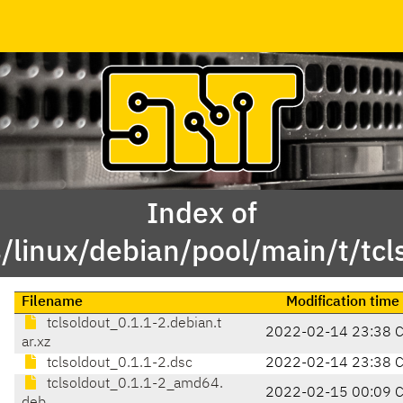
Index of
/linux/debian/pool/main/t/tcl
Filename
Modification time
tclsoldout_0.1.1-2.debian.t
2022-02-14 23:38 
ar.xz
tclsoldout_0.1.1-2.dsc
2022-02-14 23:38 
tclsoldout_0.1.1-2_amd64.
2022-02-15 00:09 