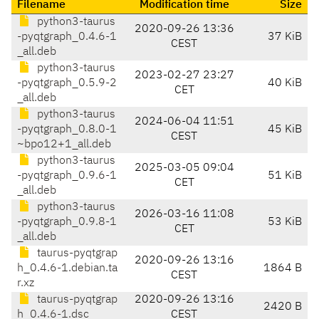
Filename
Modification time
Size
python3-taurus
2020-09-26 13:36
-pyqtgraph_0.4.6-1
37 KiB
CEST
_all.deb
python3-taurus
2023-02-27 23:27
-pyqtgraph_0.5.9-2
40 KiB
CET
_all.deb
python3-taurus
2024-06-04 11:51
-pyqtgraph_0.8.0-1
45 KiB
CEST
~bpo12+1_all.deb
python3-taurus
2025-03-05 09:04
-pyqtgraph_0.9.6-1
51 KiB
CET
_all.deb
python3-taurus
2026-03-16 11:08
-pyqtgraph_0.9.8-1
53 KiB
CET
_all.deb
taurus-pyqtgrap
2020-09-26 13:16
h_0.4.6-1.debian.ta
1864 B
CEST
r.xz
taurus-pyqtgrap
2020-09-26 13:16
2420 B
h_0.4.6-1.dsc
CEST