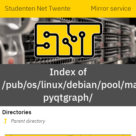
Studenten Net Twente
Mirror service
Index of
/pub/os/linux/debian/pool/ma
pyqtgraph/
Directories
Parent directory