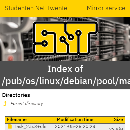
Studenten Net Twente
Mirror service
Index of
/pub/os/linux/debian/pool/ma
Directories
Parent directory
Filename
Modification time
Size
task_2.5.3+dfs
2021-05-28 20:23
27 KiB