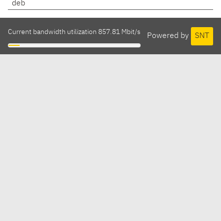
deb
Current bandwidth utilization 857.81 Mbit/s
Powered by
SNT