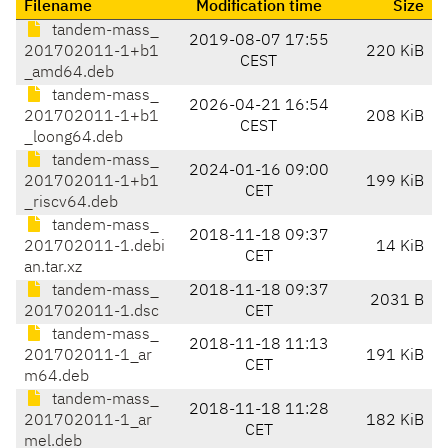
Filename
Modification time
Size
tandem-mass_
2019-08-07 17:55
201702011-1+b1
220 KiB
CEST
_amd64.deb
tandem-mass_
2026-04-21 16:54
201702011-1+b1
208 KiB
CEST
_loong64.deb
tandem-mass_
2024-01-16 09:00
201702011-1+b1
199 KiB
CET
_riscv64.deb
tandem-mass_
2018-11-18 09:37
201702011-1.debi
14 KiB
CET
an.tar.xz
tandem-mass_
2018-11-18 09:37
2031 B
201702011-1.dsc
CET
tandem-mass_
2018-11-18 11:13
201702011-1_ar
191 KiB
CET
m64.deb
tandem-mass_
2018-11-18 11:28
201702011-1_ar
182 KiB
CET
mel.deb