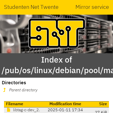
Studenten Net Twente
Mirror service
Index of
/pub/os/linux/debian/pool/ma
Directories
Parent directory
Filename
Modification time
Size
libtag-c-dev_2.
2025-01-11 17:34
27 KiB