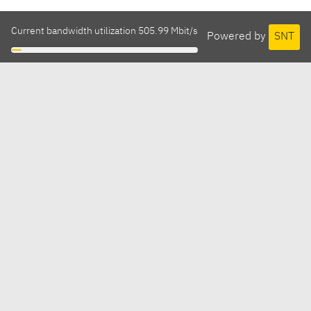
Current bandwidth utilization 505.99 Mbit/s
Powered by
SNT