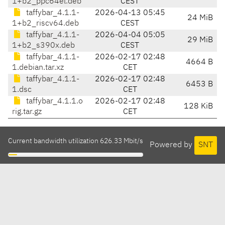
1+b2_ppc64el.deb
CEST
taffybar_4.1.1-
2026-04-13 05:45
24 MiB
1+b2_riscv64.deb
CEST
taffybar_4.1.1-
2026-04-04 05:05
29 MiB
1+b2_s390x.deb
CEST
taffybar_4.1.1-
2026-02-17 02:48
4664 B
1.debian.tar.xz
CET
taffybar_4.1.1-
2026-02-17 02:48
6453 B
1.dsc
CET
taffybar_4.1.1.o
2026-02-17 02:48
128 KiB
rig.tar.gz
CET
Current bandwidth utilization 626.33 Mbit/s
Powered by
SNT