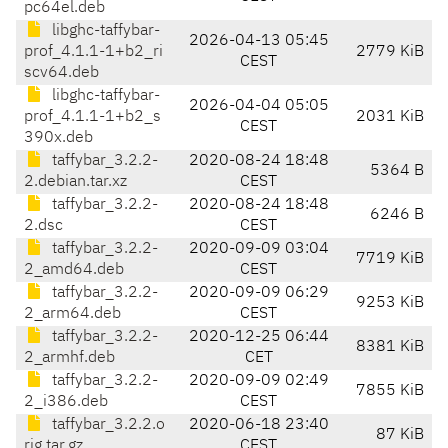
pc64el.deb
libghc-taffybar-
2026-04-13 05:45
prof_4.1.1-1+b2_ri
2779 KiB
CEST
scv64.deb
libghc-taffybar-
2026-04-04 05:05
prof_4.1.1-1+b2_s
2031 KiB
CEST
390x.deb
taffybar_3.2.2-
2020-08-24 18:48
5364 B
2.debian.tar.xz
CEST
taffybar_3.2.2-
2020-08-24 18:48
6246 B
2.dsc
CEST
taffybar_3.2.2-
2020-09-09 03:04
7719 KiB
2_amd64.deb
CEST
taffybar_3.2.2-
2020-09-09 06:29
9253 KiB
2_arm64.deb
CEST
taffybar_3.2.2-
2020-12-25 06:44
8381 KiB
2_armhf.deb
CET
taffybar_3.2.2-
2020-09-09 02:49
7855 KiB
2_i386.deb
CEST
taffybar_3.2.2.o
2020-06-18 23:40
87 KiB
rig.tar.gz
CEST