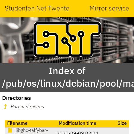
Studenten Net Twente
Mirror service
Index of
/pub/os/linux/debian/pool/ma
Directories
Parent directory
Filename
Modification time
Size
libghc-taffybar-
2020-09-09 03:04