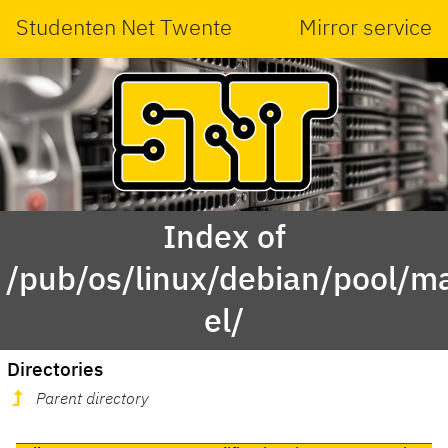
Studenten Net Twente
Mirror service
Index of
/pub/os/linux/debian/pool/ma
el/
Directories
Parent directory