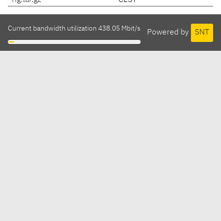
rig.tar.gz
CEST
Current bandwidth utilization 438.05 Mbit/s
Powered by
SNT