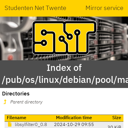
Studenten Net Twente
Mirror service
Index of
/pub/os/linux/debian/pool/mai
Directories
Parent directory
Filename
Modification time
Size
libsylfilter0_0.8
2024-10-29 09:55
30 KiB