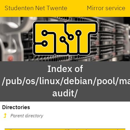
Studenten Net Twente
Mirror service
Index of
/pub/os/linux/debian/pool/ma
audit/
Directories
Parent directory