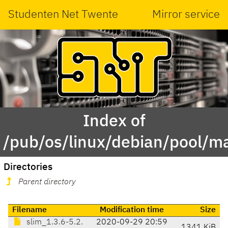
Studenten Net Twente
Mirror service
Index of
/pub/os/linux/debian/pool/ma
Directories
Parent directory
Filename
Modification time
Size
slim_1.3.6-5.2.
2020-09-29 20:59
1341 KiB