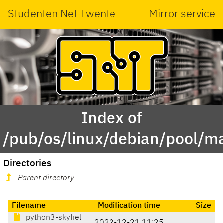
Studenten Net Twente
Mirror service
Index of
/pub/os/linux/debian/pool/ma
Directories
Parent directory
Filename
Modification time
Size
python3-skyfiel
2022-12-21 11:25