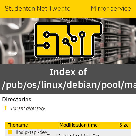
Studenten Net Twente
Mirror service
Index of
/pub/os/linux/debian/pool/ma
Directories
Parent directory
Filename
Modification time
Size
libsipxtapi-dev_
2020-05-03 10:57