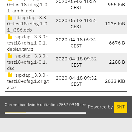
2020-05-03 10:57
0~test18+dfsg.1-0.
955 KiB
CEST
1_armhf.deb
libsipxtapi_3.3.
2020-05-03 10:52
0~test18+dfsg.1-0.
1236 KiB
CEST
1_i386.deb
sipxtapi_3.3.0~
2020-04-18 09:32
test18+dfsg.1-0.1.
6676 B
CEST
debian.tar.xz
sipxtapi_3.3.0~
2020-04-18 09:32
test18+dfsg.1-0.1.
2288 B
CEST
dsc
sipxtapi_3.3.0~
2020-04-18 09:32
test18+dfsg.1.orig.t
2633 KiB
CEST
ar.xz
Current bandwidth utilization 2567.09 Mbit/s
Powered by
SNT