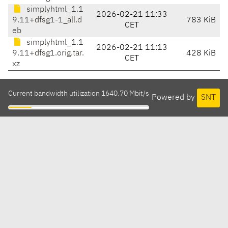
simplyhtml_1.1
2026-02-21 11:33
9.11+dfsg1-1_all.d
783 KiB
CET
eb
simplyhtml_1.1
2026-02-21 11:13
9.11+dfsg1.orig.tar.
428 KiB
CET
xz
Current bandwidth utilization 1640.70 Mbit/s
Powered by
SNT