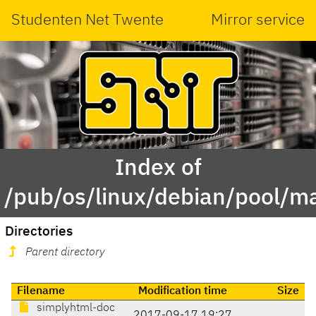
Studenten Net Twente
Mirror service
Index of
/pub/os/linux/debian/pool/m
Directories
Parent directory
Filename
Modification time
Size
simplyhtml-doc
2017-09-17 19:27