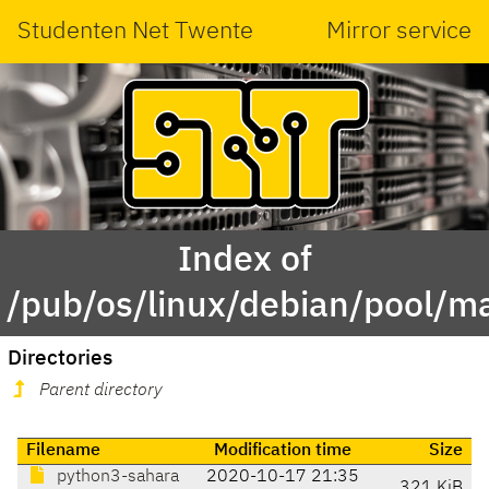
Studenten Net Twente
Mirror service
Index of
/pub/os/linux/debian/pool/m
Directories
Parent directory
Filename
Modification time
Size
python3-sahara
2020-10-17 21:35
321 KiB