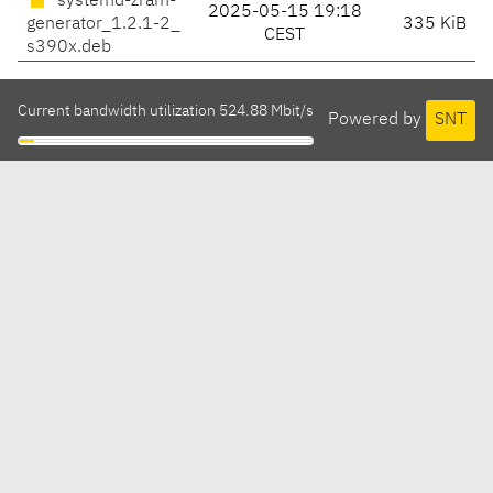
systemd-zram-
2025-05-15 19:18
generator_1.2.1-2_
335 KiB
CEST
s390x.deb
Current bandwidth utilization 524.88 Mbit/s
Powered by
SNT