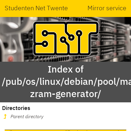
Studenten Net Twente
Mirror service
Index of
/pub/os/linux/debian/pool/ma
zram-generator/
Directories
Parent directory