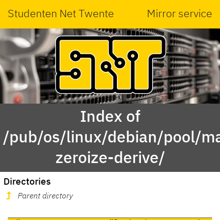
Studenten Net Twente
Mirror service
Index of
/pub/os/linux/debian/pool/ma
zeroize-derive/
Directories
Parent directory