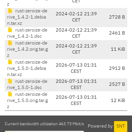
CET
z
rust-zeroize-de
2024-02-12 21:39
rive_1.4.2-1.debia
2728 B
CET
n.tar.xz
rust-zeroize-de
2024-02-12 21:39
2461 B
rive_1.4.2-1.dsc
CET
rust-zeroize-de
2024-02-12 21:39
rive_1.4.2.orig.tar.g
11 KiB
CET
z
rust-zeroize-de
2026-07-13 01:31
rive_1.5.0-1.debia
2912 B
CEST
n.tar.xz
rust-zeroize-de
2026-07-13 01:31
2527 B
rive_1.5.0-1.dsc
CEST
rust-zeroize-de
2026-07-13 01:31
rive_1.5.0.orig.tar.g
12 KiB
CEST
z
Current bandwidth utilization 463.73 Mbit/s
Powered by
SNT