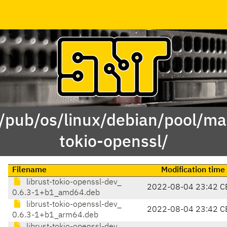
 /pub/os/linux/debian/pool/mai
tokio-openssl/
Filename
Modification time
librust-tokio-openssl-dev_
2022-08-04 23:42 C
0.6.3-1+b1_amd64.deb
librust-tokio-openssl-dev_
2022-08-04 23:42 C
0.6.3-1+b1_arm64.deb