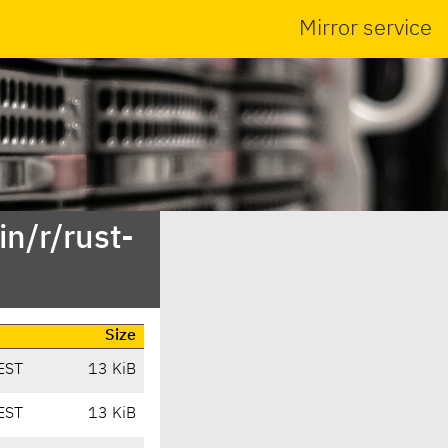
Mirror service
n/r/rust-
Size
EST
13 KiB
EST
13 KiB