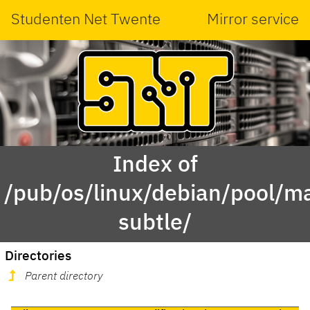
Studenten Net Twente
Mirror service
Index of
/pub/os/linux/debian/pool/ma
subtle/
Directories
Parent directory