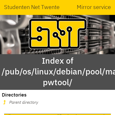
Studenten Net Twente
Mirror service
Index of
/pub/os/linux/debian/pool/ma
pwtool/
Directories
Parent directory