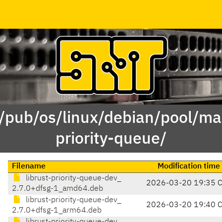
 /pub/os/linux/debian/pool/mai
priority-queue/
Filename
Modification time
librust-priority-queue-dev_
2026-03-20 19:35 
2.7.0+dfsg-1_amd64.deb
librust-priority-queue-dev_
2026-03-20 19:40 
2.7.0+dfsg-1_arm64.deb