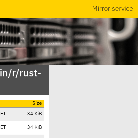
Mirror service
n/r/rust-
Size
CET
34 KiB
CET
34 KiB