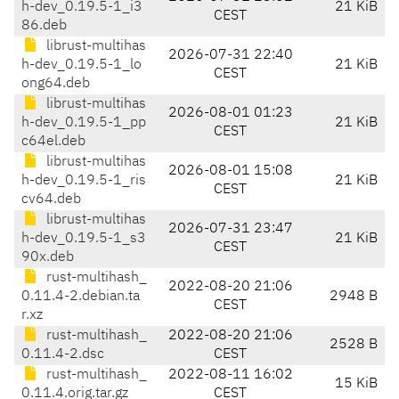
h-dev_0.19.5-1_i3
21 KiB
CEST
86.deb
librust-multihas
2026-07-31 22:40
h-dev_0.19.5-1_lo
21 KiB
CEST
ong64.deb
librust-multihas
2026-08-01 01:23
h-dev_0.19.5-1_pp
21 KiB
CEST
c64el.deb
librust-multihas
2026-08-01 15:08
h-dev_0.19.5-1_ris
21 KiB
CEST
cv64.deb
librust-multihas
2026-07-31 23:47
h-dev_0.19.5-1_s3
21 KiB
CEST
90x.deb
rust-multihash_
2022-08-20 21:06
0.11.4-2.debian.ta
2948 B
CEST
r.xz
rust-multihash_
2022-08-20 21:06
2528 B
0.11.4-2.dsc
CEST
rust-multihash_
2022-08-11 16:02
15 KiB
0.11.4.orig.tar.gz
CEST