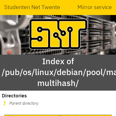
Studenten Net Twente
Mirror service
Index of
/pub/os/linux/debian/pool/ma
multihash/
Directories
Parent directory