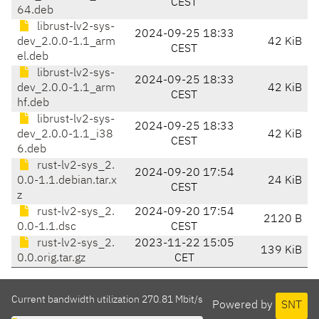
CEST
64.deb
librust-lv2-sys-
2024-09-25 18:33
dev_2.0.0-1.1_arm
42 KiB
CEST
el.deb
librust-lv2-sys-
2024-09-25 18:33
dev_2.0.0-1.1_arm
42 KiB
CEST
hf.deb
librust-lv2-sys-
2024-09-25 18:33
dev_2.0.0-1.1_i38
42 KiB
CEST
6.deb
rust-lv2-sys_2.
2024-09-20 17:54
0.0-1.1.debian.tar.x
24 KiB
CEST
z
rust-lv2-sys_2.
2024-09-20 17:54
2120 B
0.0-1.1.dsc
CEST
rust-lv2-sys_2.
2023-11-22 15:05
139 KiB
0.0.orig.tar.gz
CET
Current bandwidth utilization 270.81 Mbit/s
Powered by
SNT