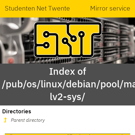
Studenten Net Twente
Mirror service
Index of
/pub/os/linux/debian/pool/ma
lv2-sys/
Directories
Parent directory