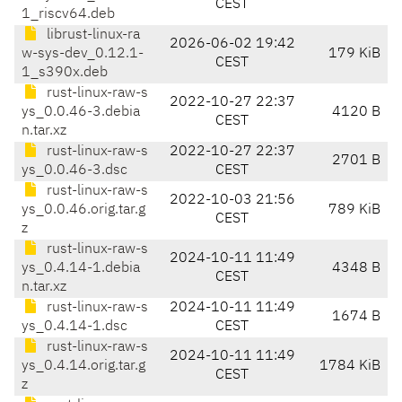
CEST
1_riscv64.deb
librust-linux-ra
2026-06-02 19:42
w-sys-dev_0.12.1-
179 KiB
CEST
1_s390x.deb
rust-linux-raw-s
2022-10-27 22:37
ys_0.0.46-3.debia
4120 B
CEST
n.tar.xz
rust-linux-raw-s
2022-10-27 22:37
2701 B
ys_0.0.46-3.dsc
CEST
rust-linux-raw-s
2022-10-03 21:56
ys_0.0.46.orig.tar.g
789 KiB
CEST
z
rust-linux-raw-s
2024-10-11 11:49
ys_0.4.14-1.debia
4348 B
CEST
n.tar.xz
rust-linux-raw-s
2024-10-11 11:49
1674 B
ys_0.4.14-1.dsc
CEST
rust-linux-raw-s
2024-10-11 11:49
ys_0.4.14.orig.tar.g
1784 KiB
CEST
z