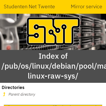
Studenten Net Twente
Mirror service
Index of
/pub/os/linux/debian/pool/ma
linux-raw-sys/
Directories
Parent directory